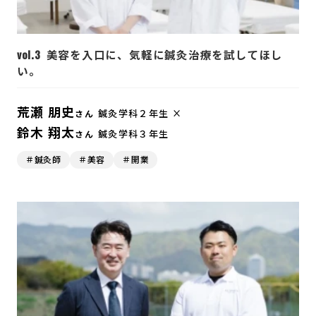
vol.3
美容を入口に、気軽に鍼灸治療を試してほし
い。
荒瀬 朋史
鍼灸学科２年生 ×
さん
鈴木 翔太
鍼灸学科３年生
さん
＃鍼灸師
＃美容
＃開業