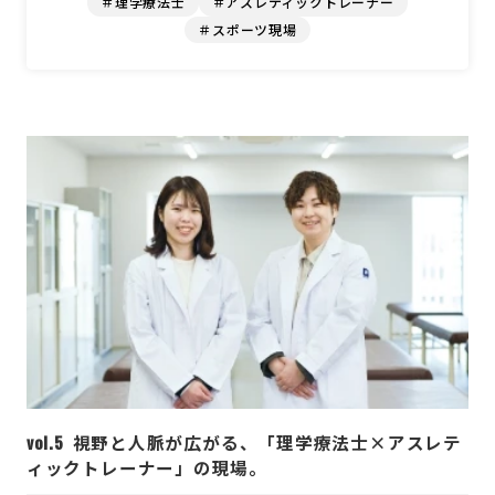
＃理学療法士
＃柔道整復師
＃アスレティックトレーナー
＃スポーツ
＃トレーナー
＃フィットネスの可能性
＃スポーツ現場
vol.5
視野と人脈が広がる、「理学療法士×アスレテ
ィックトレーナー」の現場。