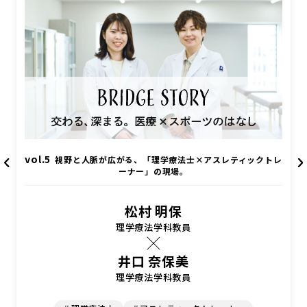
vol.5
vol.1
vol.4
vol.2
vol.3
視野と人脈が広がる、「理学療法士×アスレティックトレ
学生の持ち味、将来を見据えたアルバイト・就職先を紹
お客様の身体を知る「手掛かり」は、多い方がいい。
柔道整復師として、スポーツを頑張る人を支える。
美容を入口に、気軽に鍼灸治療を試してほしい。
ーナー」の現場。
介。
砂川 来暉
荒瀬 朋史
福田 学
さん
さん
梅本 裕幸
松村 明保
さん
柔道整復学科教員
鍼灸学科２年生
鍼灸学科１年
柔道整復学科卒業生
理学療法学科教員
徳永 加津也
杉山 匡人
鈴木 翔太
さん
さん
さん
井口 奈保美
田中 雅博
PHIピラティスジャパンマスタートレーナー
柔道整復学科卒業生
鍼灸学科３年生
柔道整復学科学科長
理学療法学科教員
＃柔道整復師
＃パーソナルトレーナー
＃鍼灸師
＃スポーツ
＃美容
＃開業
＃トレーナー
＃鍼灸師