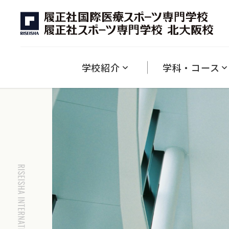
学校紹介
キャンパスライフ
資格
入試情報
学費
就職
ダブル・ラーニング制度について
競技×医療
英語×アスレティックトレーナー
英語×スポーツ
１分でわかる履正社専門
キャンパス紹介
本校で取得できる資格一覧
募集学科について
学費・納付金について
学生の声
2027年度 入試について
入試における減免制度
教育方針・理念・沿革
ひとり暮らしについ
就職・キャ
学校紹介
学科・コース