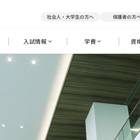
競技×スポーツトレーナー
医療×アスレティックトレーナー
医療
社会人・大学生の方へ
保護者の方
英語×医療
て
リアサポート
奨学金・教育ローン
キャンパス紹介
クラブ活動
卒業後の進路状況
アルバイトの斡旋
保護者の方へ
大学編入・内部進学について
理事長だより
学生カウンセリングルーム
オフィシャルブ
採
入試情報
学費
資