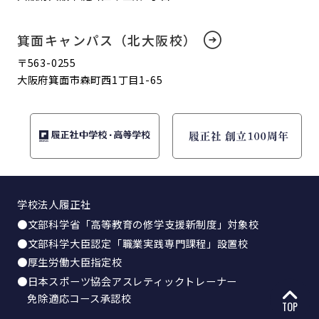
箕面キャンパス（北大阪校）
〒563-0255
大阪府箕面市森町西1丁目1-65
学校法人履正社
●文部科学省「高等教育の修学支援新制度」対象校
●文部科学大臣認定「職業実践専門課程」設置校
●厚生労働大臣指定校
●日本スポーツ協会アスレティックトレーナー
免除適応コース承認校
TOP