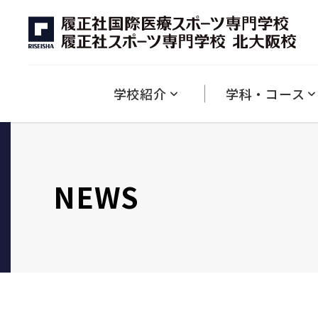
学校紹介
キャンパスライフ
資格
入試情報
学費
就職
ダブル・ラーニング制度について
競技×医療
英語×アスレティックトレーナー
英語×スポーツ
１分でわかる履正社専門
キャンパス紹介
本校で取得できる資格一覧
募集学科について
学費・納付金について
学生の声
2027年度 入試について
入試における減免制度
教育方針・理念・沿革
ひとり暮らしについ
就職・キャ
学校紹介
学科・コース
NEWS