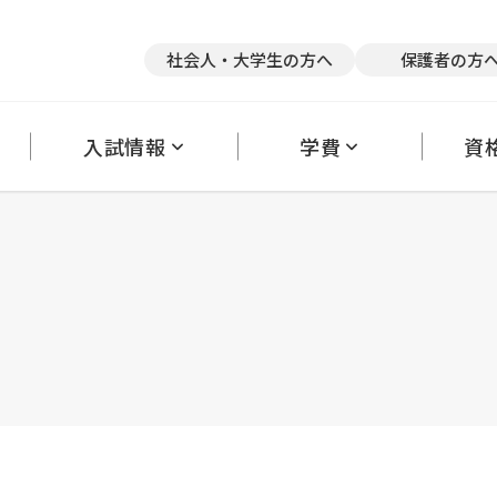
競技×スポーツトレーナー
医療×アスレティックトレーナー
医療
社会人・大学生の方へ
保護者の方
英語×医療
て
リアサポート
奨学金・教育ローン
キャンパス紹介
クラブ活動
卒業後の進路状況
アルバイトの斡旋
保護者の方へ
大学編入・内部進学について
理事長だより
学生カウンセリングルーム
オフィシャルブ
採
入試情報
学費
資