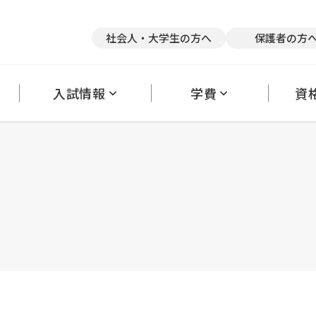
競技×スポーツトレーナー
医療×アスレティックトレーナー
医療
社会人・大学生の方へ
保護者の方
英語×医療
て
リアサポート
奨学金・教育ローン
キャンパス紹介
クラブ活動
卒業後の進路状況
アルバイトの斡旋
保護者の方へ
大学編入・内部進学について
理事長だより
学生カウンセリングルーム
オフィシャルブ
採
入試情報
学費
資