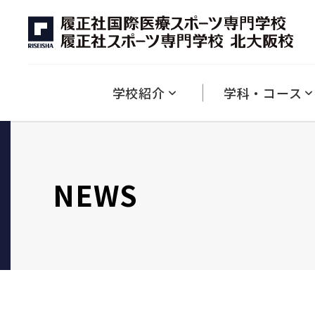
学校紹介
キャンパスライフ
資格
入試情報
学費
就職
ダブル・ラーニング制度について
競技×医療
英語×アスレティックトレーナー
英語×スポーツ
１分でわかる履正社専門
キャンパス紹介
本校で取得できる資格一覧
募集学科について
学費・納付金について
学生の声
2027年度 入試について
入試における減免制度
教育方針・理念・沿革
ひとり暮らしについ
就職・キャ
学校紹介
学科・コース
NEWS