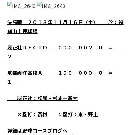
決勝戦 ２０１３年１１月１６日（土） 於：福
知山市民球場
履正社ＲＥＣＴＯ ０００ ００２ ０ ＝
２
京都両洋高校Ａ １００ ０００ ０ ＝
１
履正社：松尾・杉本－斎村
３塁打：斎村
２塁打：東・野上
詳細は野球コースブログへ