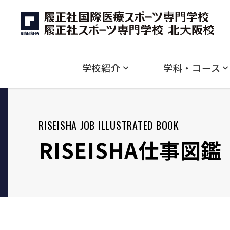
学校紹介
キャンパスライフ
資格
入試情報
学費
就職
ダブル・ラーニング制度について
競技×医療
英語×アスレティックトレーナー
英語×スポーツ
１分でわかる履正社専門
キャンパス紹介
本校で取得できる資格一覧
募集学科について
学費・納付金について
学生の声
2027年度 入試について
入試における減免制度
教育方針・理念・沿革
ひとり暮らしについ
就職・キャ
学校紹介
学科・コース
RISEISHA JOB ILLUSTRATED BOOK
RISEISHA仕事図鑑