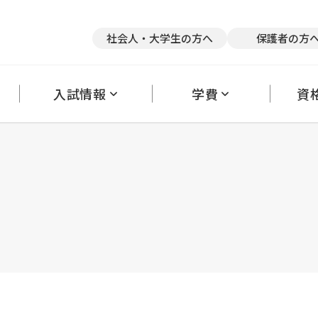
競技×スポーツトレーナー
医療×アスレティックトレーナー
医療
社会人・大学生の方へ
保護者の方
英語×医療
て
リアサポート
奨学金・教育ローン
キャンパス紹介
クラブ活動
卒業後の進路状況
アルバイトの斡旋
保護者の方へ
大学編入・内部進学について
理事長だより
学生カウンセリングルーム
オフィシャルブ
採
入試情報
学費
資