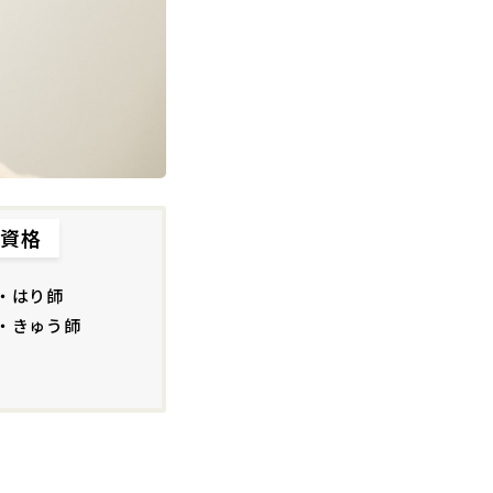
資格
・はり師
・きゅう師