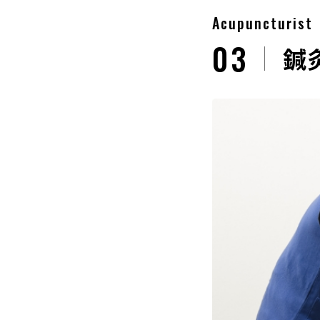
Acupuncturist
03
鍼