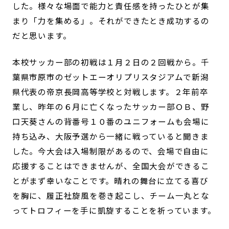
した。様々な場面で能力と責任感を持ったひとが集
まり「力を集める」。それができたとき成功するの
だと思います。
本校サッカー部の初戦は１月２日の２回戦から。千
葉県市原市のゼットエーオリプリスタジアムで新潟
県代表の帝京長岡高等学校と対戦します。２年前卒
業し、昨年の６月に亡くなったサッカー部ＯＢ、野
口天葵さんの背番号１０番のユニフォームも会場に
持ち込み、大阪予選から一緒に戦っていると聞きま
した。今大会は入場制限があるので、会場で自由に
応援することはできませんが、全国大会ができるこ
とがまず幸いなことです。晴れの舞台に立てる喜び
を胸に、履正社旋風を巻き起こし、チーム一丸とな
ってトロフィーを手に凱旋することを祈っています。