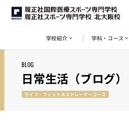
学校紹介
キャンパスライフ
資格
入試情報
学費
就職
ダブル・ラーニング制度について
競技×医療
英語×アスレティックトレーナー
英語×スポーツ
１分でわかる履正社専門
キャンパス紹介
本校で取得できる資格一覧
募集学科について
学費・納付金について
学生の声
2027年度 入試について
入試における減免制度
教育方針・理念・沿革
ひとり暮らしについ
就職・キャ
学校紹介
学科・コース
BLOG
日常生活
（ブログ）
ライフ・フィットネストレーナーコース