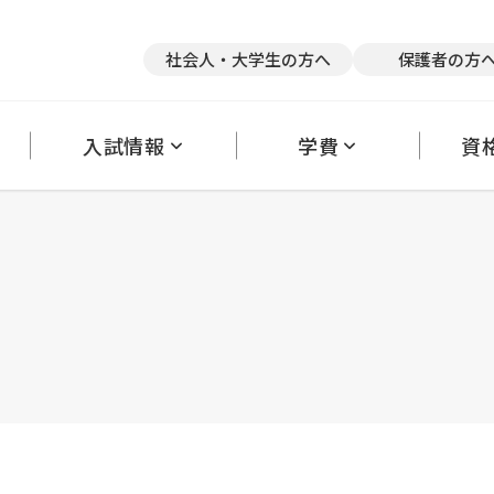
競技×スポーツトレーナー
医療×アスレティックトレーナー
医療
社会人・大学生の方へ
保護者の方
英語×医療
て
リアサポート
奨学金・教育ローン
キャンパス紹介
クラブ活動
卒業後の進路状況
アルバイトの斡旋
保護者の方へ
大学編入・内部進学について
理事長だより
学生カウンセリングルーム
オフィシャルブ
採
入試情報
学費
資