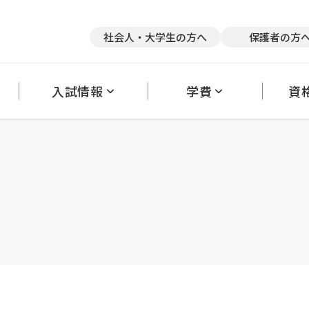
競技×スポーツトレーナー
医療×アスレティックトレーナー
医療
社会人・大学生の方へ
保護者の方
英語×医療
て
リアサポート
奨学金・教育ローン
キャンパス紹介
クラブ活動
卒業後の進路状況
アルバイトの斡旋
保護者の方へ
大学編入・内部進学について
理事長だより
学生カウンセリングルーム
オフィシャルブ
採
入試情報
学費
資